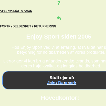
SPØRGSMÅL & SVAR
FORTRYDELSESRET / RETURNERING
Enjoy Sport siden 2005
Hos Enjoy Sport ved vi af erfaring, at kvalitet har s
betydning for holdbarheden af vores produkter.
Derfor gør vi kun brug af anderkendte Brands, som har
deres høje kvalitet og langtids holdbarhed.
Stolt ejer af:
Jako Danmark
Hovedkontor: