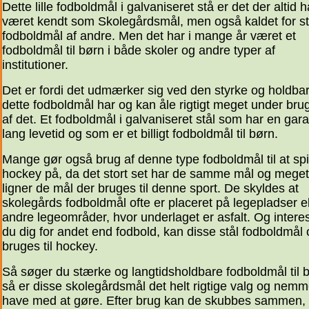
Dette lille fodboldmål i galvaniseret stå er det der altid h
været kendt som Skolegårdsmål, men også kaldet for st
fodboldmål af andre. Men det har i mange år været et
fodboldmål til børn i både skoler og andre typer af
institutioner.
Det er fordi det udmærker sig ved den styrke og holdba
dette fodboldmål har og kan åle rigtigt meget under bru
af det. Et fodboldmål i galvaniseret stål som har en gara
lang levetid og som er et billigt fodboldmål til børn.
Mange gør også brug af denne type fodboldmål til at spi
hockey på, da det stort set har de samme mål og meget
ligner de mål der bruges til denne sport. De skyldes at
skolegårds fodboldmål ofte er placeret på legepladser el
andre legeområder, hvor underlaget er asfalt. Og intere
du dig for andet end fodbold, kan disse stål fodboldmål
bruges til hockey.
Så søger du stærke og langtidsholdbare fodboldmål til 
så er disse skolegårdsmål det helt rigtige valg og nemm
have med at gøre. Efter brug kan de skubbes sammen,