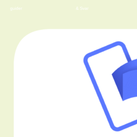
guider
& Svar