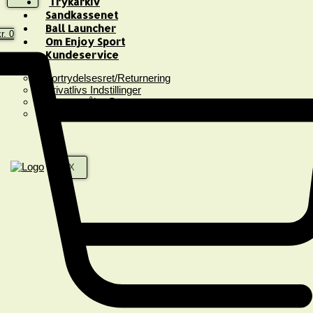
Trykarkiv
Sandkassenet
Ball Launcher
r.
0
Om Enjoy Sport
Kundeservice
Fortrydelsesret/Returnering
Privatlivs Indstillinger
Spørgsmål & Svar
Handelsbetingelser
X