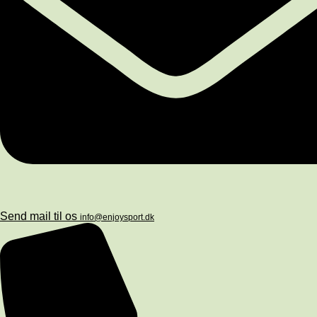
Send mail til os
info@enjoysport.dk