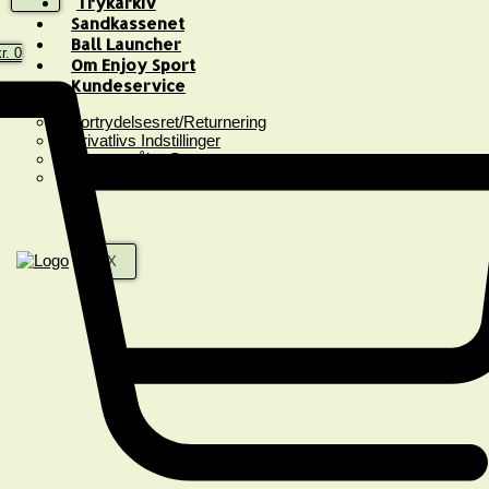
Trykarkiv
Sandkassenet
Ball Launcher
r.
0
Om Enjoy Sport
Kundeservice
Fortrydelsesret/Returnering
Privatlivs Indstillinger
Spørgsmål & Svar
Handelsbetingelser
X