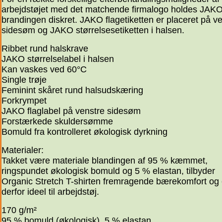
arbejdstøjet med det matchende firmalogo holdes JAKO
brandingen diskret. JAKO flagetiketten er placeret på v
sidesøm og JAKO størrelsesetiketten i halsen.
Ribbet rund halskrave
JAKO størrelselabel i halsen
Kan vaskes ved 60°C
Single trøje
Feminint skåret rund halsudskæring
Forkrympet
JAKO flaglabel på venstre sidesøm
Forstærkede skuldersømme
Bomuld fra kontrolleret økologisk dyrkning
Materialer:
Takket være materiale blandingen af 95 % kæmmet,
ringspundet økologisk bomuld og 5 % elastan, tilbyder
Organic Stretch T-shirten fremragende bærekomfort og 
derfor ideel til arbejdstøj.
170 g/m²
95 % bomuld (økologisk), 5 % elastan