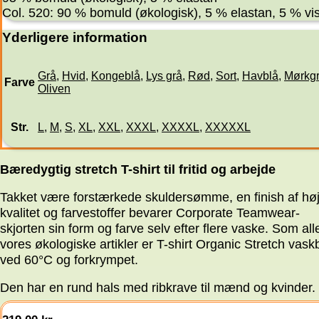
Col. 520: 90 % bomuld (økologisk), 5 % elastan, 5 % vi
Yderligere information
Grå
,
Hvid
,
Kongeblå
,
Lys grå
,
Rød
,
Sort
,
Havblå
,
Mørkg
Farve
Oliven
Str.
L
,
M
,
S
,
XL
,
XXL
,
XXXL
,
XXXXL
,
XXXXXL
Bæredygtig stretch T-shirt til fritid og arbejde
Takket være forstærkede skuldersømme, en finish af hø
kvalitet og farvestoffer bevarer Corporate Teamwear-
skjorten sin form og farve selv efter flere vaske. Som all
vores økologiske artikler er T-shirt Organic Stretch vask
ved 60°C og forkrympet.
Den har en rund hals med ribkrave til mænd og kvinder.