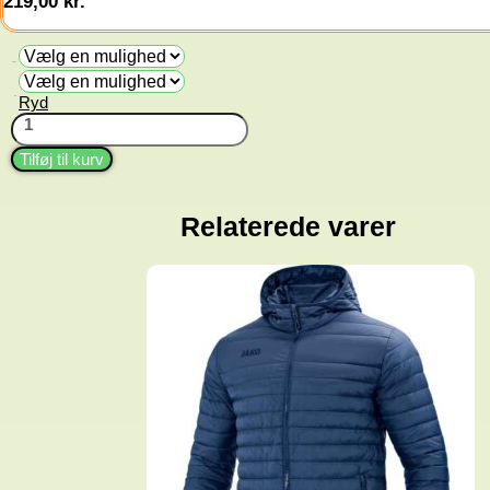
219,00
kr.
Farve
Ryd
Str.
T-
shirt
Organic
Tilføj til kurv
Strecth
antal
Relaterede varer