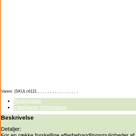
Varenr. (SKU)
c6121
,
,
,
,
,
,
,
,
,
,
,
,
,
,
,
,
,
Beskrivelse
Yderligere information
Beskrivelse
Detaljer:
For en række forskellige efterbehandlingsmuligheder af