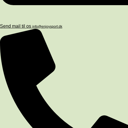
Send mail til os
info@enjoysport.dk