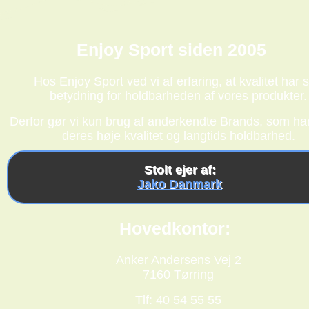
Enjoy Sport siden 2005
Hos Enjoy Sport ved vi af erfaring, at kvalitet har s
betydning for holdbarheden af vores produkter.
Derfor gør vi kun brug af anderkendte Brands, som har
deres høje kvalitet og langtids holdbarhed.
Stolt ejer af:
Jako Danmark
Hovedkontor:
Anker Andersens Vej 2
7160 Tørring
Tlf: 40 54 55 55