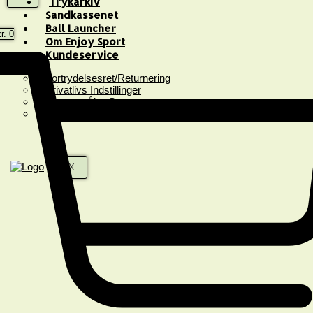
Trykarkiv
Sandkassenet
Ball Launcher
r.
0
Om Enjoy Sport
Kundeservice
Fortrydelsesret/Returnering
Privatlivs Indstillinger
Spørgsmål & Svar
Handelsbetingelser
X