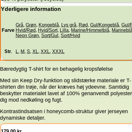
Yderligere information
Grå
,
Grøn
,
Kongeblå
,
Lys grå
,
Rød
,
Gul/Kongeblå
,
Gul/
Farve
Hvid/Rød
,
Hvid/Sort
,
Lilla
,
Marine/Himmelblå
,
Marinebl
Neon Grøn
,
Sort/Gul
,
Sort/Hvid
Str.
L
,
M
,
S
,
XL
,
XXL
,
XXXL
Bæredygtig T-shirt for en behagelig kropsfølelse
Med sin Keep Dry-funktion og slidstærke materiale er T-
shirten din trøje, når der kræves høj ydeevne. Samtidig
beskytter materialet lavet af 100% genanvendt polyester
dig mod nedkøling og fugt.
Kontrastindsatsen i honeycomb-struktur giver jerseyen
dynamiske detaljer.
179,00
kr.