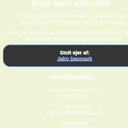
Enjoy Sport siden 2005
Hos Enjoy Sport ved vi af erfaring, at kvalitet har s
betydning for holdbarheden af vores produkter.
Derfor gør vi kun brug af anderkendte Brands, som har
deres høje kvalitet og langtids holdbarhed.
Stolt ejer af:
Jako Danmark
Hovedkontor:
Anker Andersens Vej 2
7160 Tørring
Tlf: 40 54 55 55
Mail:
info@enjoysport.dk
Virksomhed: