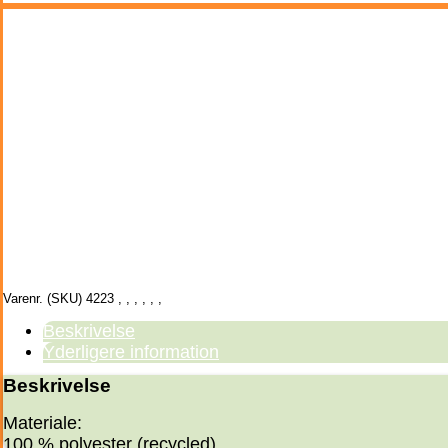
Varenr. (SKU)
4223
,
,
,
,
,
,
Beskrivelse
Yderligere information
Beskrivelse
Materiale:
100 % polyester (recycled)