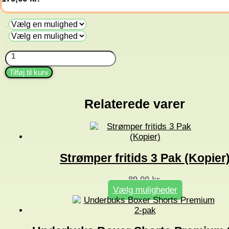
Farve
Str.
T-
shirt
Power
Tilføj til kurv
antal
Relaterede varer
Strømper fritids 3 Pak (Kopier
89,00
kr.
Vælg muligheder
Dette
vare
har
flere