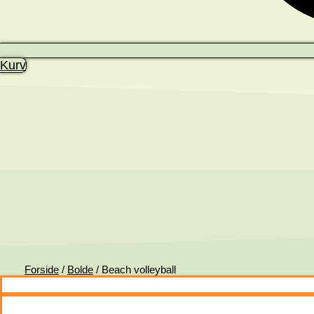
Kurv
Forside
/
Bolde
/ Beach volleyball